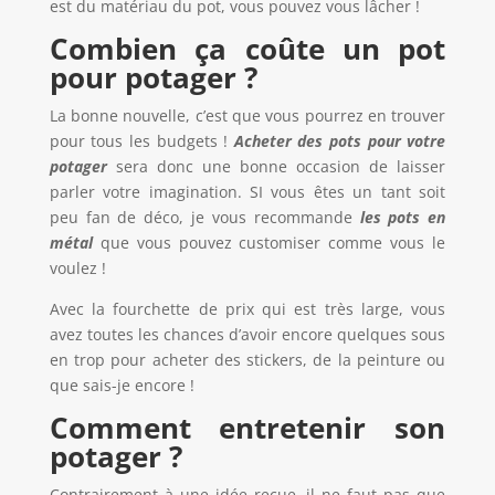
est du matériau du pot, vous pouvez vous lâcher !
Combien
ç
a co
û
te un pot
pour potager
?
La bonne nouvelle, c’est que vous pourrez en trouver
pour tous les budgets !
Acheter des pots pour votre
potager
sera donc une bonne occasion de laisser
parler votre imagination. SI vous êtes un tant soit
peu fan de déco, je vous recommande
les pots en
m
é
tal
que vous pouvez customiser comme vous le
voulez !
Avec la fourchette de prix qui est très large, vous
avez toutes les chances d’avoir encore quelques sous
en trop pour acheter des stickers, de la peinture ou
que sais-je encore !
Comment entretenir son
potager
?
Contrairement à une idée reçue, il ne faut pas que