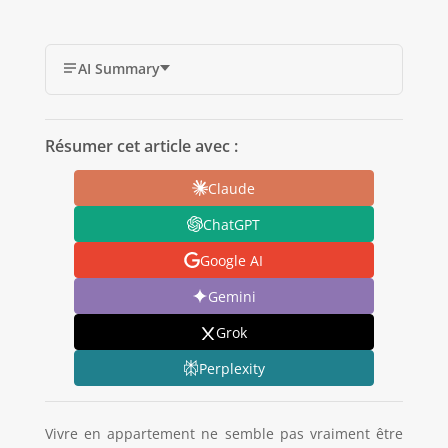
AI Summary
Résumer cet article avec :
Claude
ChatGPT
Google AI
Gemini
Grok
Perplexity
Vivre en appartement ne semble pas vraiment être