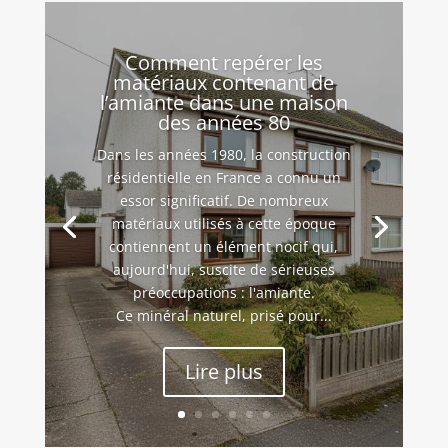
Comment repérer les
matériaux contenant de
l’amiante dans une maison
des années 80
Dans les années 1980, la construction
résidentielle en France a connu un
essor significatif. De nombreux
matériaux utilisés à cette époque
contiennent un élément nocif qui,
aujourd'hui, suscite de sérieuses
préoccupations : l'amiante.
Ce minéral naturel, prisé pour...
Lire plus