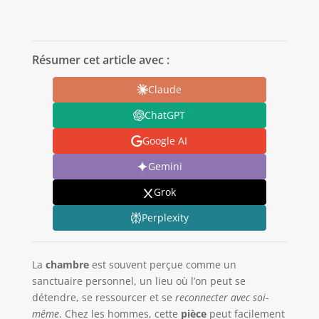
Résumer cet article avec :
Claude
ChatGPT
Google AI
Gemini
Grok
Perplexity
La
chambre
est souvent perçue comme un
sanctuaire personnel, un lieu où l’on peut se
détendre, se ressourcer et se
reconnecter avec soi-
même
. Chez les hommes, cette
pièce
peut facilement