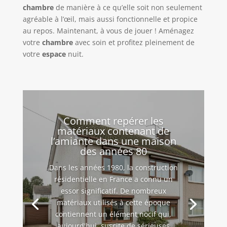
chambre
de manière à ce qu’elle soit non seulement
agréable à l’œil, mais aussi fonctionnelle et propice
au repos. Maintenant, à vous de jouer ! Aménagez
votre
chambre
avec soin et profitez pleinement de
votre
espace
nuit.
Comment repérer les
matériaux contenant de
l’amiante dans une maison
des années 80
Dans les années 1980, la construction
résidentielle en France a connu un
essor significatif. De nombreux
matériaux utilisés à cette époque
contiennent un élément nocif qui,
aujourd'hui, suscite de sérieuses