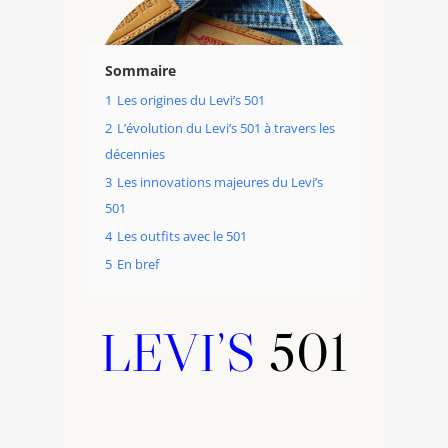
Sommaire
1
Les origines du Levi’s 501
2
L’évolution du Levi’s 501 à travers les
décennies
3
Les innovations majeures du Levi’s
501
4
Les outfits avec le 501
5
En bref
LEVI’S
501