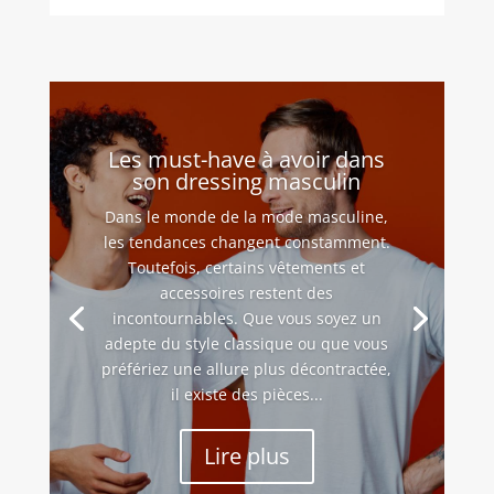
Les must-have à avoir dans
son dressing masculin
Dans le monde de la mode masculine,
les tendances changent constamment.
Toutefois, certains vêtements et
accessoires restent des
incontournables. Que vous soyez un
adepte du style classique ou que vous
préfériez une allure plus décontractée,
il existe des pièces...
Lire plus