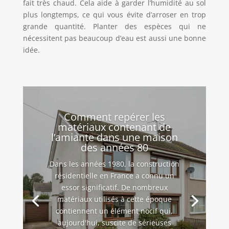
fait très chaud. Cela aide à garder l’humidité au sol
plus longtemps, ce qui vous évite d’arroser en trop
grande quantité. Planter des espèces qui ne
nécessitent pas beaucoup d’eau est aussi une bonne
idée.
Comment repérer les
matériaux contenant de
l’amiante dans une maison
des années 80
Dans les années 1980, la construction
résidentielle en France a connu un
essor significatif. De nombreux
matériaux utilisés à cette époque
contiennent un élément nocif qui,
aujourd'hui, suscite de sérieuses