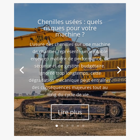
Chenilles usées : quels
risques pour votre
machine ?
L’usure des chenilles sur une machine
de chantier représente un véritable
enjeu en matière de performance, de
sécurité et de gestion budgétaire.
Ignorée trop longtemps, cette
dégradation mécanique peut entraîner
des conséquences majeures tout au
long du cycle de vie...
Lire plus