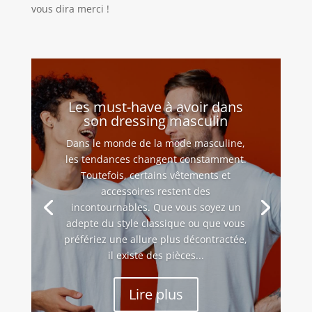
vous dira merci !
Les must-have à avoir dans
son dressing masculin
Dans le monde de la mode masculine,
les tendances changent constamment.
Toutefois, certains vêtements et
accessoires restent des
incontournables. Que vous soyez un
adepte du style classique ou que vous
préfériez une allure plus décontractée,
il existe des pièces...
Lire plus