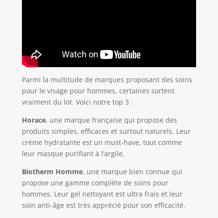
Parmi la multitude de marques proposant des soins
pour le visage pour hommes, certaines sortent
vraiment du lot. Voici notre top 3 :
Horace
, une marque française qui propose des
produits simples, efficaces et surtout naturels. Leur
crème hydratante est un must-have, tout comme
leur masque purifiant à l’argile.
Biotherm Homme
, une marque bien connue qui
propose une gamme complète de soins pour
hommes. Leur gel nettoyant est ultra frais et leur
soin anti-âge est très apprécié pour son efficacité.